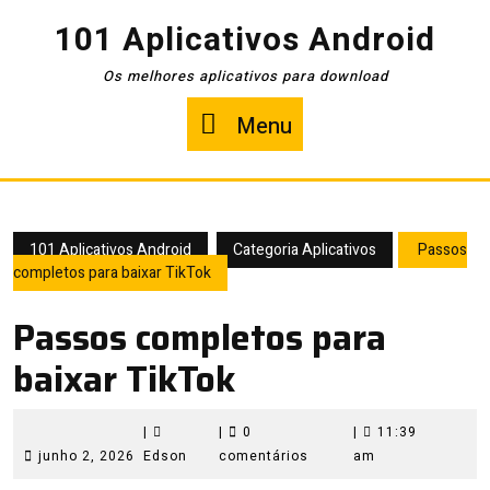
Pular
101 Aplicativos Android
para
o
Os melhores aplicativos para download
conteúdo
Menu
Menu
101 Aplicativos Android
Categoria Aplicativos
Passos
completos para baixar TikTok
Passos completos para
baixar TikTok
|
|
0
|
11:39
junho
Edson
junho 2, 2026
Edson
comentários
am
2,