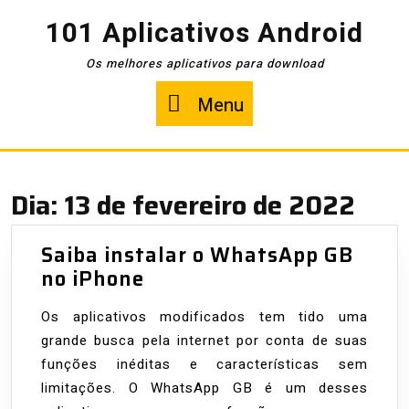
Pular
101 Aplicativos Android
para
o
Os melhores aplicativos para download
conteúdo
Menu
Menu
Dia:
13 de fevereiro de 2022
Saiba instalar o WhatsApp GB
Saiba
no iPhone
instalar
Os aplicativos modificados tem tido uma
o
grande busca pela internet por conta de suas
WhatsApp
funções inéditas e características sem
GB
limitações. O WhatsApp GB é um desses
no