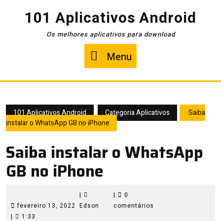
Pular
101 Aplicativos Android
para
o
Os melhores aplicativos para download
conteúdo
Menu
Menu
101 Aplicativos Android
Categoria Aplicativos
Saiba
instalar o WhatsApp GB no iPhone
Saiba instalar o WhatsApp
GB no iPhone
|
|
0
fevereiro
Edson
fevereiro 13, 2022
Edson
comentários
13,
|
1:33