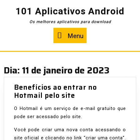
Pular
101 Aplicativos Android
para
o
Os melhores aplicativos para download
conteúdo
Menu
Menu
Dia:
11 de janeiro de 2023
Benefícios ao entrar no
Benefícios
Hotmail pelo site
ao
O Hotmail é um serviço de e-mail gratuito que
entrar
pode ser acessado pelo site.
no
Hotmail
Você pode criar uma nova conta acessando o
pelo
site oficial e clicando no link “criar uma conta”.