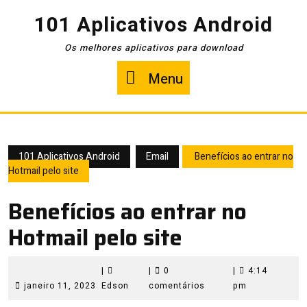
Pular
101 Aplicativos Android
para
o
Os melhores aplicativos para download
conteúdo
Menu
Menu
101 Aplicativos Android
Email
Benefícios ao entrar no
Hotmail pelo site
Benefícios ao entrar no
Hotmail pelo site
|
|
0
|
4:14
janeiro
Edson
janeiro 11, 2023
Edson
comentários
pm
11,